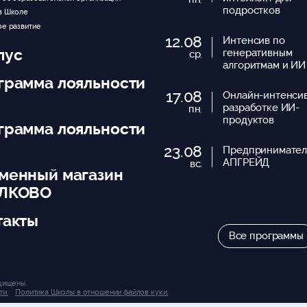
подростков
в Школе
ое развитие
12.08
Интенсив по
пус
генеративным
ср.
алгоритмам и ИИ
грамма лояльности
17.08
Онлайн-интенси
разработке ИИ-
пн.
продуктов
грамма лояльности
23.08
Предпринимател
АПГРЕЙД
вс.
менный магазин
ЛКОВО
такты
Все программы
щищены.
ти.
Политика Школы в отношении файлов куки.