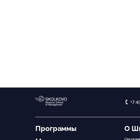
+7 4
Программы
О Ш
Сведения