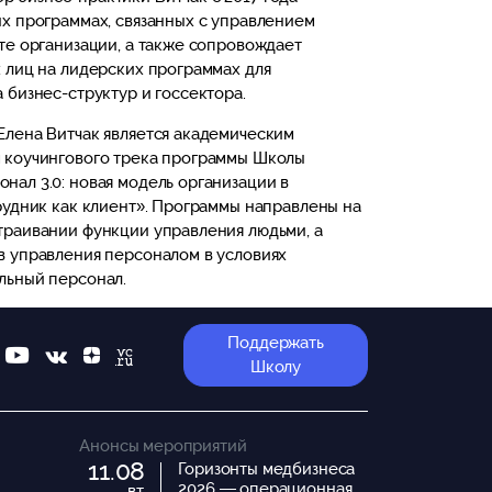
х программах, связанных с управлением
те организации, а также сопровождает
 лиц на лидерских программах для
 бизнес-структур и госсектора.
Елена Витчак является академическим
 коучингового трека программы Школы
ал 3.0: новая модель организации в
рудник как клиент». Программы направлены на
траивании функции управления людьми, а
в управления персоналом в условиях
льный персонал.
Поддержать
Школу
Анонсы мероприятий
11.08
Горизонты медбизнеса
2026 — операционная
вт.