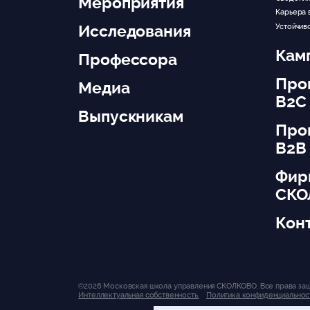
Мероприятия
Карьера 
Исследования
Устойчив
Кам
Профессора
Про
Медиа
B2C
Выпускникам
Про
B2B
Фир
СКО
Кон
©2026 Московская школа управления СКОЛКОВО. Все права за
Интеллектуальная собственность.
Политика конфиденциальнос