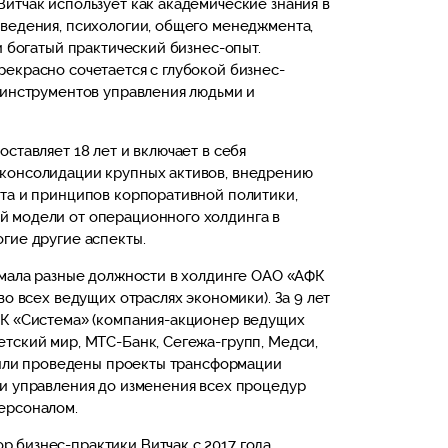
итчак использует как академические знания в
ведения, психологии, общего менеджмента,
и богатый практический бизнес-опыт.
екрасно сочетается с глубокой бизнес-
 инструментов управления людьми и
ставляет 18 лет и включает в себя
консолидации крупных активов, внедрению
та и принципов корпоративной политики,
 модели от операционного холдинга в
гие другие аспекты.
имала разные должности в холдинге ОАО «АФК
во всех ведущих отраслях экономики). За 9 лет
ФК «Система» (компания-акционер ведущих
тский мир, МТС-Банк, Сегежа-групп, Медси,
 были проведены проекты трансформации
и управления до изменения всех процедур
ерсоналом.
 бизнес-практики Витчак с 2017 года