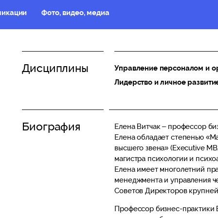
ликации
Фото, видео, медиа
Дисциплины
Управление персоналом и о
Лидерство и личное развити
Биография
Елена Витчак – профессор б
Елена обладает степенью «М
высшего звена» (Executive MB
магистра психологии и психо
Елена имеет многолетний пра
менеджмента и управления че
Советов Директоров крупней
Профессор бизнес-практики 