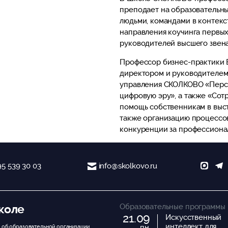
преподает на образовательны
людьми, командами в контекс
направления коучинга первых
руководителей высшего звена
Профессор бизнес-практики 
директором и руководителем
управления СКОЛКОВО «Персон
цифровую эру», а также «Сот
помощь собственникам в выс
также организацию процессо
конкуренции за профессиона
95 539 30 03
info@skolkovo.ru
Образовательные программы
коле
21.09
Искусственный
интеллект для
пн.
 об образовательной организации