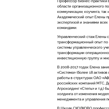
Профессор бизнес-практики В
области организационного по
коммуникации, коучинга, так 
Академический опыт Елены пр
экспертизой и знаниями всех
командами.
Управленческий стаж Елены со
трансформационный опыт по 
системы управленческого уче
трансформации операционной
инвестиционную группу и мно
В 2008-2017 годах Елена зан
«Система» (более 18 активов 
работы в структурах ОАО «А
российских компаний МТС, Де
Агрохолдинг «Степь» и т.д.)
холдинга от изменения модел
менеджмента и управления п
В Школе СКОЛКОВО профессор