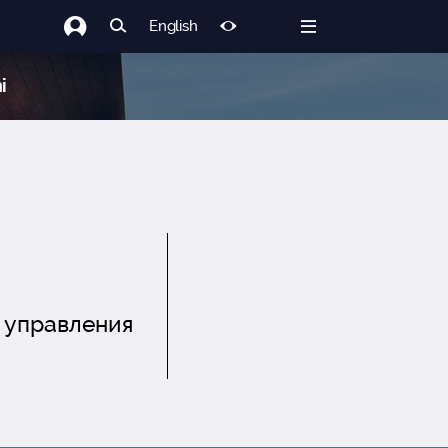
English
i
 управления