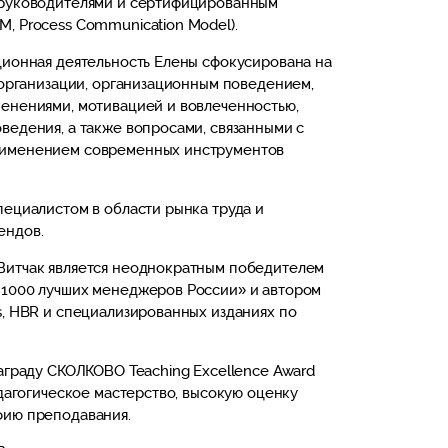
 руководителями и сертифицированным
, Process Communication Model).
ционная деятельность Елены сфокусирована на
й организации, организационным поведением,
енениями, мотивацией и вовлеченностью,
ведения, а также вопросами, связанными с
рименением современных инструментов
пециалистом в области рынка труда и
ендов.
Витчак является неоднократным победителем
 1000 лучших менеджеров России» и автором
s, HBR и специализированных изданиях по
награду СКОЛКОВО Teaching Excellence Award
едагогическое мастерство, высокую оценку
фию преподавания.