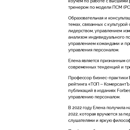
коучем по работе с высшими
тренером по модели ПСМ (PCM
Образовательная и консульта
темах, связанных с культуро
лидерством, управлением изм
анализом индивидуального по
управлением командами и п
управления персоналом.
Елена является признанным с
современных тенденций и тр
Профессор бизнес-практики 
рейтинга «ТОП – КомерсантЪ
публикаций в изданиях Forbe
управлению персоналом.
В 2022 году Елена получила 
2022, которая вручается за п
слушателями и яркую филосо