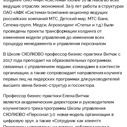
холдинге ОАО «АФК «Система» (более 18 активов во всех
ведущих отраслях экономики). За 9 лет работы в структурах
ОАО «АФК «Система» (компания-акционер ведущих
российских компаний МТС, Детский мир, МТС-Банк,
Сегежа-групп, Медси, Агрохолдинг «Степь» и т.д.) были
проведены проекты трансформации холдинга от
изменения модели управления до изменения всех
процедур менеджмента и управления персоналом.
В Школе СКОЛКОВО профессор бизнес-практики Витчак с
2017 года преподает на образовательных программах,
связанных с управлением людьми, командами в контексте
организации, а также сопровождает направления коучинга
первых лиц на лидерских программах для руководителей
высшего звена бизнес-структур и госсектора.
Профессор бизнес-практики Елена Витчак
является академическим директором и руководителем
коучингового трека программы Школы управления
СКОЛКОВО «Персонал 3.0: новая модель организации в
цифровую эру», а также «Сотрудник как клиент».