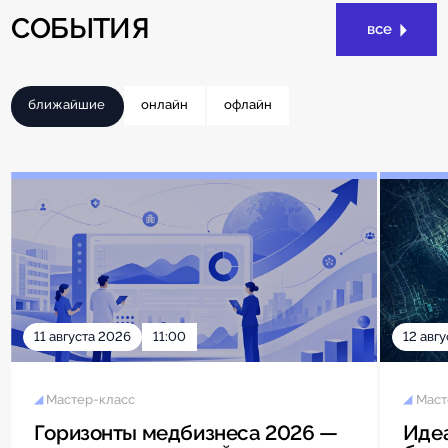
СОБЫТИЯ
все
ближайшие
онлайн
офлайн
11 августа 2026
11:00
12 авг
Мастер-класс
Маст
Горизонты медбизнеса 2026 —
Идеа